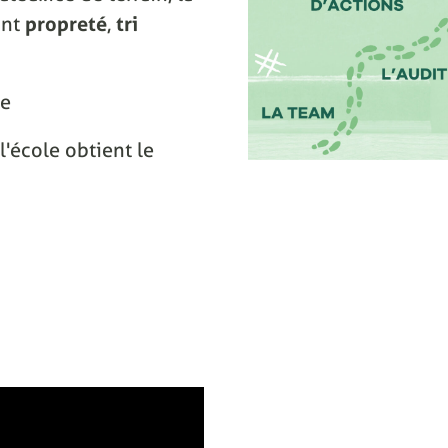
ant
propreté
,
tri
ce
l'école obtient le