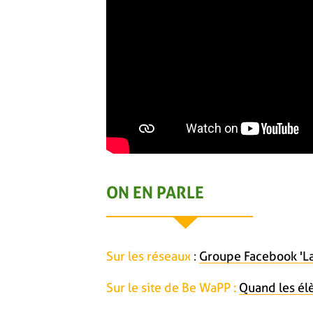
ON EN PARLE
Sur les réseaux
:
Groupe Facebook 'La
Sur le site de Be WaPP :
Quand les él