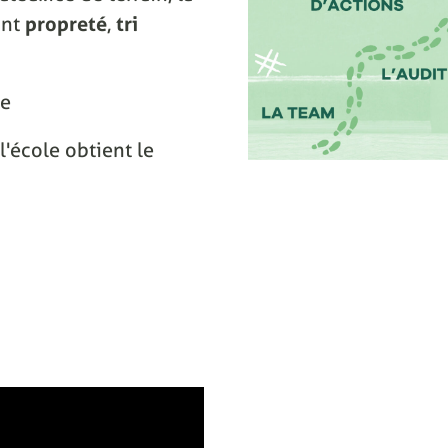
ant
propreté
,
tri
ce
l'école obtient le