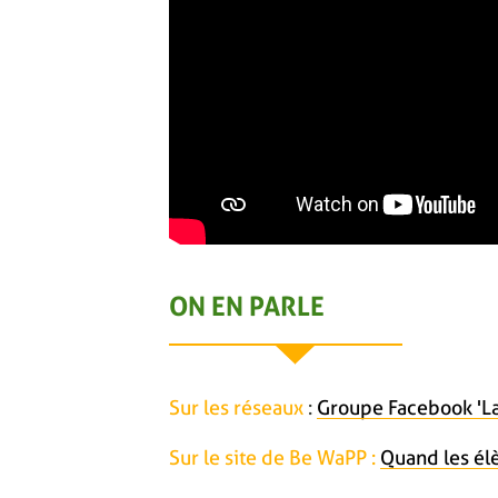
ON EN PARLE
Sur les réseaux
:
Groupe Facebook 'La
Sur le site de Be WaPP :
Quand les él