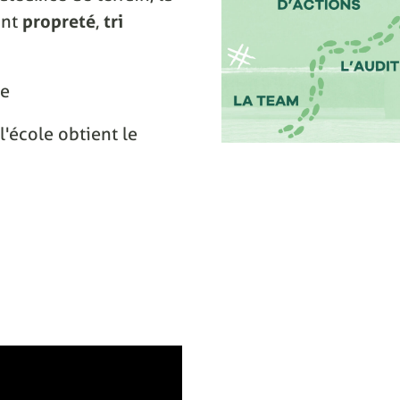
ant
propreté
,
tri
ce
l'école obtient le