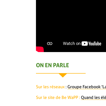
ON EN PARLE
Sur les réseaux
:
Groupe Facebook 'La
Sur le site de Be WaPP :
Quand les él