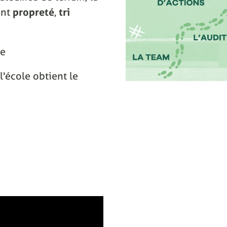
ant
propreté
,
tri
ce
l'école obtient le