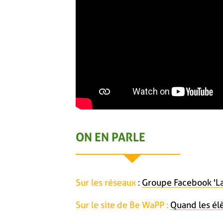
ON EN PARLE
Sur les réseaux
:
Groupe Facebook 'La
Sur le site de Be WaPP :
Quand les él