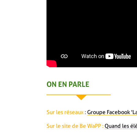
ON EN PARLE
Sur les réseaux
:
Groupe Facebook 'La
Sur le site de Be WaPP :
Quand les él