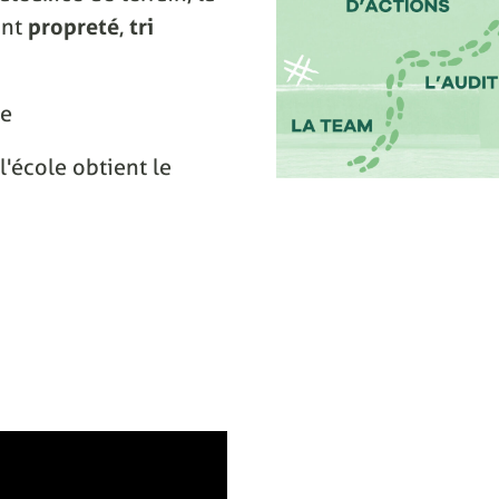
ant
propreté
,
tri
ce
l'école obtient le