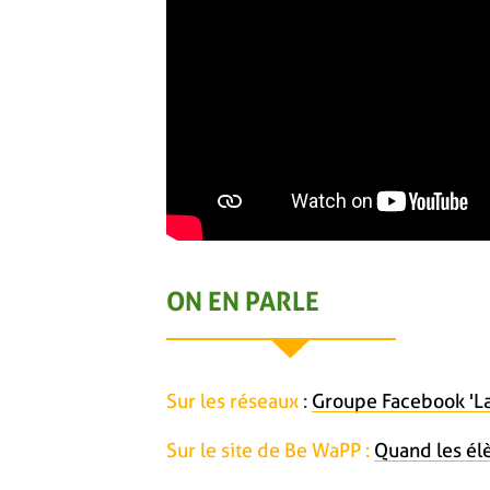
ON EN PARLE
Sur les réseaux
:
Groupe Facebook 'La
Sur le site de Be WaPP :
Quand les él