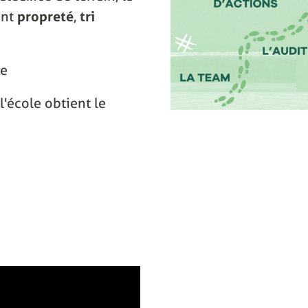
ant
propreté
,
tri
ce
l'école obtient le