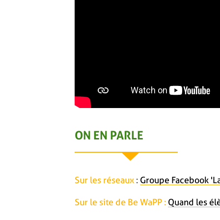
ON EN PARLE
Sur les réseaux
:
Groupe Facebook 'La
Sur le site de Be WaPP :
Quand les él