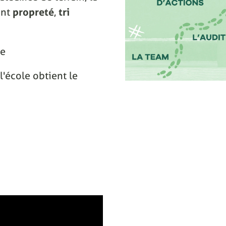
ant
propreté
,
tri
ce
l'école obtient le