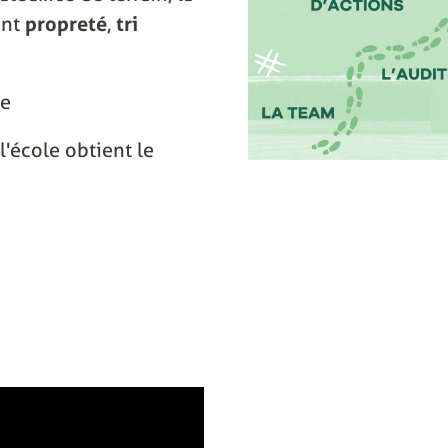
ant
propreté
,
tri
ce
l'école obtient le