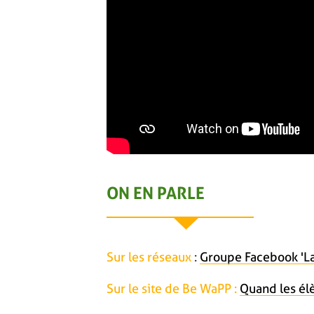
ON EN PARLE
Sur les réseaux
:
Groupe Facebook 'La
Sur le site de Be WaPP :
Quand les él