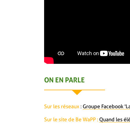
ON EN PARLE
Sur les réseaux
:
Groupe Facebook 'La
Sur le site de Be WaPP :
Quand les él