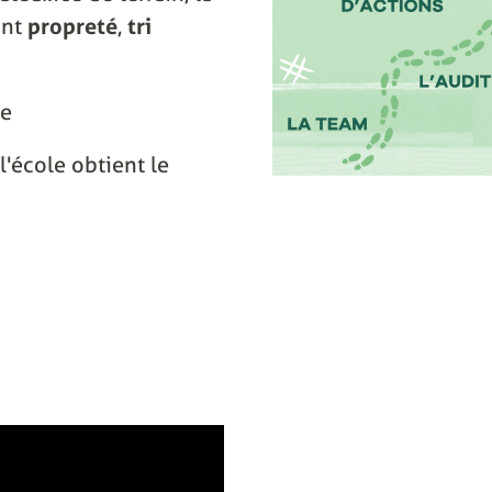
ant
propreté
,
tri
ce
l'école obtient le