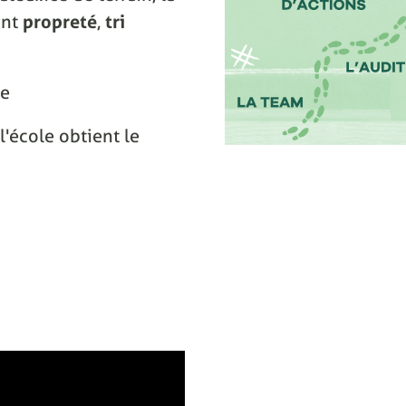
ant
propreté
,
tri
ce
l'école obtient le