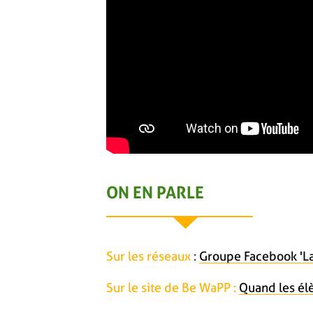
ON EN PARLE
Sur les réseaux
:
Groupe Facebook 'La
Sur le site de Be WaPP :
Quand les él