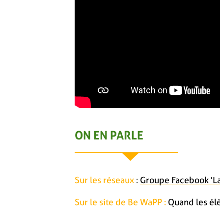
ON EN PARLE
Sur les réseaux
:
Groupe Facebook 'La
Sur le site de Be WaPP :
Quand les él