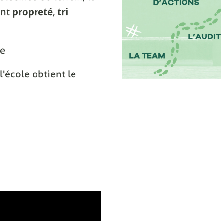
ant
propreté
,
tri
ce
l'école obtient le