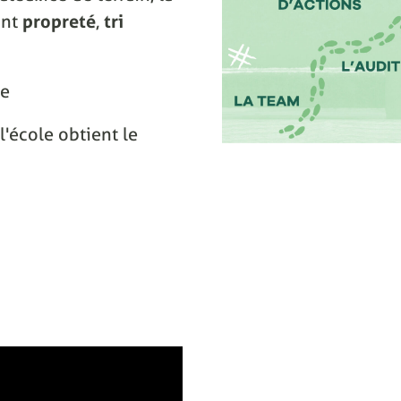
ant
propreté
,
tri
ce
l'école obtient le