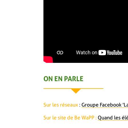
ON EN PARLE
Sur les réseaux
:
Groupe Facebook 'La
Sur le site de Be WaPP :
Quand les él