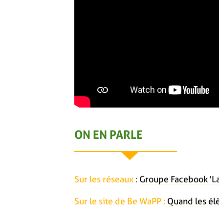
ON EN PARLE
Sur les réseaux
:
Groupe Facebook 'La
Sur le site de Be WaPP :
Quand les él