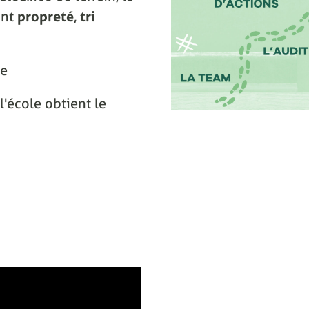
ant
propreté
,
tri
ce
l'école obtient le