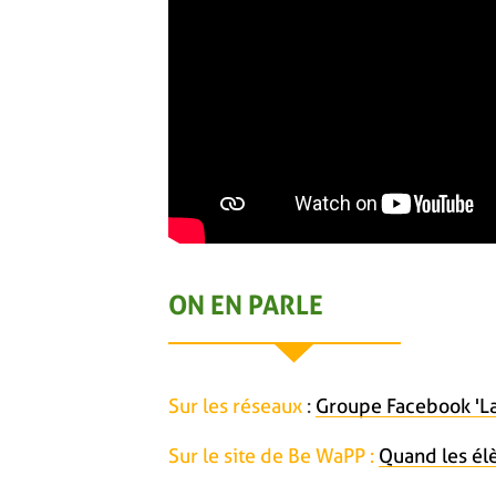
ON EN PARLE
Sur les réseaux
:
Groupe Facebook 'La
Sur le site de Be WaPP :
Quand les él