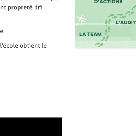
ant
propreté
,
tri
ce
l'école obtient le